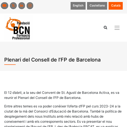
Skip
English
Castellano
Català
to
content
Plenari del Consell de l’FP de Barcelona
El 12 d’abril, a la seu del Convent de St. Agustí de Barcelona Activa, es va
reunir el Plenari del Consell de l’FP de Barcelona.
Entre altres temes es va poder conèixer l’oferta d’FP pel curs 2023-24 a la
ciutat de la mà del Consorci d’Educació de Barcelona. També la política de
desplegament dels nous Instituts amb més relació amb hubs de
coneixement i amb els corresponents sectors. Es va presentar el nou
plantejament de l’Anuari de l’FP. I, des de l’Agència FPCAT, es va explicar