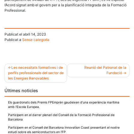
l’Acord signat amb el govern per a la planificació integrada de la Formació
Professional.
Publicat el
abril 14, 2023
Publicat a
Sense categoria
Les necessitats formatives i de
Reunió del Patronat de la
perfils professionals del sector de
Fundació
Navegació
les Energies Renovables
d'entrades
Últimes noticies
Els guardonats dels Premis FPEmprèn gaudeixen d’una experiència marítima
amb l’Escola Europea.
Participem en el darrer plenari del Consell de la Formació Professional de
Barcelona
Participem en el Consell del Barcelona Innovation Coast presentant el nostre
estudi sobre els semiconductors en l’FP