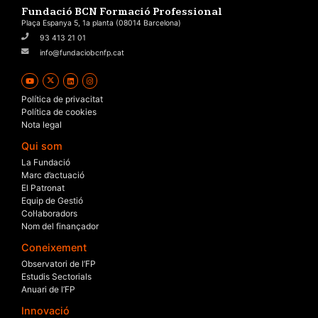
Fundació BCN Formació Professional
Plaça Espanya 5, 1a planta (08014 Barcelona)
93 413 21 01
info@fundaciobcnfp.cat
Política de privacitat
Política de cookies
Nota legal
Qui som
La Fundació
Marc d’actuació
El Patronat
Equip de Gestió
Col·laboradors
Nom del finançador
Coneixement
Observatori de l’FP
Estudis Sectorials
Anuari de l’FP
Innovació