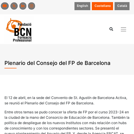
Saltar
English
Castellano
Català
al
contenido
Plenario del Consejo del FP de Barcelona
El 12 de abril, en la sede del Convento de St. Agustín de Barcelona Activa,
se reunió el Plenario del Consejo del FP de Barcelona.
Entre otros temas se pudo conocer la oferta de FP por el curso 2023-24 en
la ciudad de la mano del Consorcio de Educación de Barcelona. También la
política de despliegue de los nuevos Institutos con más relación con hubs
de conocimiento y con los correspondientes sectores. Se presentó el
nuevo planteamiento del Anuario del FP. Y, desde la Agencia FPCAT, se