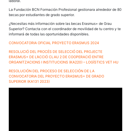
laboral.
La Fundación BCN Formación Profesional gestionara alrededor de 80
becas por estudiantes de grado superior.
¿Necesitas más información sobre las becas Erasmus+ de Grau
Superior? Contacta con el coordinador de movilidad de tu centro y te
informará de todas las oportunidades disponibles.
CONVOCATORIA OFICIAL PROYECTO ERASMUS 2024
RESOLUCIÓ DEL PROCÉS DE SELECCIÓ DEL PROJECTE
ERASMUS+ DE L’ACCIÓ CLAU 2 DE COOPERACIÓ ENTRE
ORGANITZACIONS I INSTITUCIONS (KA220) – LOGÍSTICS VET HU
RESOLUCIÓN DEL PROCESO DE SELECCIÓN DE LA
CONVOCATORIA DEL PROYECTO ERASMUS+ DE GRADO
SUPERIOR (KA131 2023)