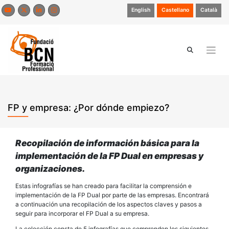
Saltar
English
Castellano
Català
al
contenido
FP y empresa: ¿Por dónde empiezo?
Recopilación de información básica para la
implementación de la FP Dual en empresas y
organizaciones.
Estas infografías se han creado para facilitar la comprensión e
implementación de la FP Dual por parte de las empresas. Encontrará
a continuación una recopilación de los aspectos claves y pasos a
seguir para incorporar el FP Dual a su empresa.
La colección consta de 5 infografías que comprenden los siguientes