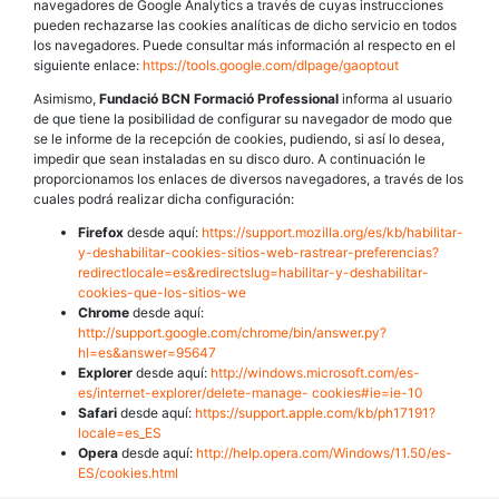
navegadores de Google Analytics a través de cuyas instrucciones
pueden rechazarse las cookies analíticas de dicho servicio en todos
los navegadores. Puede consultar más información al respecto en el
siguiente enlace:
https://tools.google.com/dlpage/gaoptout
Asimismo,
Fundació BCN Formació Professional
informa al usuario
de que tiene la posibilidad de configurar su navegador de modo que
se le informe de la recepción de cookies, pudiendo, si así lo desea,
impedir que sean instaladas en su disco duro. A continuación le
proporcionamos los enlaces de diversos navegadores, a través de los
cuales podrá realizar dicha configuración:
Firefox
desde aquí:
https://support.mozilla.org/es/kb/habilitar-
y-deshabilitar-cookies-sitios-web-rastrear-preferencias?
redirectlocale=es&redirectslug=habilitar-y-deshabilitar-
cookies-que-los-sitios-we
Chrome
desde aquí:
http://support.google.com/chrome/bin/answer.py?
hl=es&answer=95647
Explorer
desde aquí:
http://windows.microsoft.com/es-
es/internet-explorer/delete-manage- cookies#ie=ie-10
Safari
desde aquí:
https://support.apple.com/kb/ph17191?
locale=es_ES
Opera
desde aquí:
http://help.opera.com/Windows/11.50/es-
ES/cookies.html