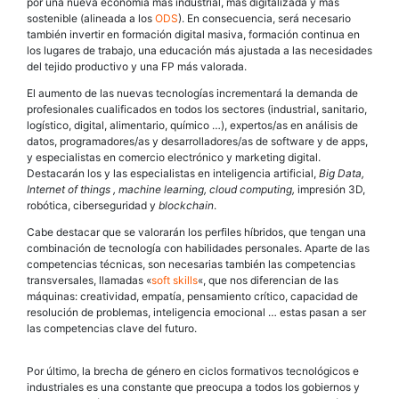
por una nueva economía más industrial, más digitalizada y más
sostenible (alineada a los
ODS
). En consecuencia, será necesario
también invertir en formación digital masiva, formación continua en
los lugares de trabajo, una educación más ajustada a las necesidades
del tejido productivo y una FP más valorada.
El aumento de las nuevas tecnologías incrementará la demanda de
profesionales cualificados en todos los sectores (industrial, sanitario,
logístico, digital, alimentario, químico …), expertos/as en análisis de
datos, programadores/as y desarrolladores/as de software y de apps,
y especialistas en comercio electrónico y marketing digital.
Destacarán los y las especialistas en inteligencia artificial,
Big Data,
Internet of things , machine learning, cloud computing,
impresión 3D,
robótica, ciberseguridad y
blockchain
.
Cabe destacar que se valorarán los perfiles híbridos, que tengan una
combinación de tecnología con habilidades personales. Aparte de las
competencias técnicas, son necesarias también las competencias
transversales, llamadas «
soft skills
«, que nos diferencian de las
máquinas: creatividad, empatía, pensamiento crítico, capacidad de
resolución de problemas, inteligencia emocional … estas pasan a ser
las competencias clave del futuro.
Por último, la brecha de género en ciclos formativos tecnológicos e
industriales es una constante que preocupa a todos los gobiernos y