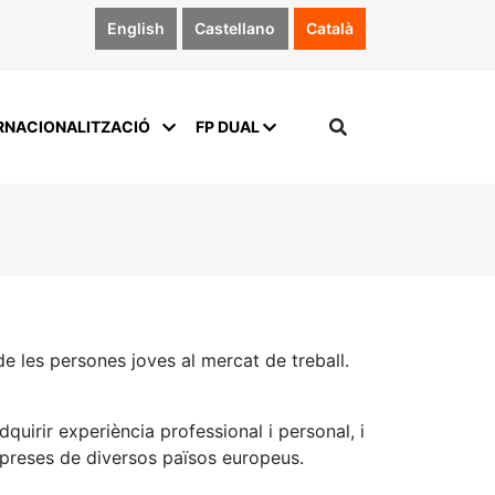
English
Castellano
Català
RNACIONALITZACIÓ
FP DUAL
de les persones joves al mercat de treball.
dquirir experiència professional i personal, i
 empreses de diversos països europeus.