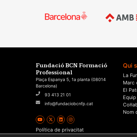
Qui 
Fundació BCN Formació
Professional
La Fu
Plaça Espanya 5, 1a planta (08014
Marc 
Barcelona)
El Pat
93 413 21 01
Equip
info@fundaciobcnfp.cat
Col·l
Nom d
Política de privacitat
Política de cookies