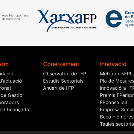
som
Coneixement
Innovació
ndació
Observatori de l’FP
MetròpolisFPL
d’actuació
Estudis Sectorials
Pla de Mesure
ronat
Anuari de l’FP
Innovació a l’F
 de Gestió
Premis FPemp
aboradors
FPconsolida
el finançador
Empresa Simul
Beca – Empres
Taules sectoria