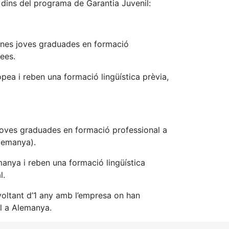
 dins del programa de Garantia Juvenil:
sones joves graduades en formació
opees.
ea i reben una formació lingüística prèvia,
 joves graduades en formació professional a
(Alemanya).
anya i reben una formació lingüística
al.
 voltant d’1 any amb l’empresa on han
nal a Alemanya.