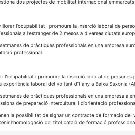
stiona dos projectes de mobilitat internacional emmarcats
llorar l’ocupabilitat i promoure la inserció laboral de per
fessionals a l’estranger de 2 mesos a diverses ciutats eur
8 setmanes de pràctiques professionals en una empresa europ
entació professional.
r l’ocupabilitat i promoure la inserció laboral de persones
na experiència laboral del voltant d’1 any a Baixa Saxònia 
6 setmanes de pràctiques professionals en una empresa alem
ssions de preparació intercultural i d’orientació profession
enen la possibilitat de signar un contracte de formació del
obtenir l’homologació del títol català de formació professio