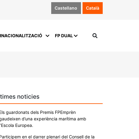
Castellano
Català
RNACIONALITZACIÓ
FP DUAL
times noticies
Els guardonats dels Premis FPEmprèn
gaudeixen d’una experiència marítima amb
l’Escola Europea.
Participem en el darrer plenari del Consell de la