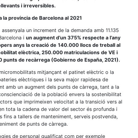
levants i irreversibles.
a la província de Barcelona al 2021
ric assenyala un increment de la demanda amb 11.135
 Barcelona i
un augment d’un 375% respecte a l’any
opers anys la creació de
140.000 llocs de treball al
mobilitat elèctrica, 250.000 matriculacions
de VE i
0 punts de recàrrega (Gobierno de España, 2021).
micromobilitats mitjançant el patinet elèctric o la
 bateries elèctriques i la seva major rapidesa de
nt amb un augment dels punts de càrrega, tant a la
conscienciació de la població envers la sostenibilitat
tors que imprimeixen velocitat a la transició vers al
 en tota la cadena de valor del sector és profunda i
 fins a tallers de manteniment, serveis postvenda,
nteniment de punts de càrrega.
logies de personal qualificat com per exemple