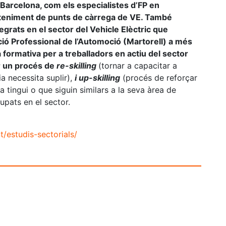
 Barcelona, com els especialistes d’FP en
nteniment de punts de càrrega de VE. També
grats en el sector del Vehicle Elèctric que
ió Professional de l’Automoció (Martorell) a més
a formativa per a treballadors en actiu del sector
r un procés de
re-skilling
(tornar a capacitar a
 necessita suplir),
i up-skilling
(procés de reforçar
ja tingui o que siguin similars a la seva àrea de
upats en el sector.
/estudis-sectorials/