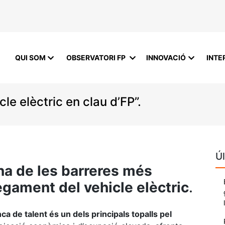
QUI SOM
OBSERVATORI FP
INNOVACIÓ
INTE
le elèctric en clau d’FP”.
Úl
na de les barreres més
egament del vehicle elèctric
.
 de talent és un dels principals topalls pel