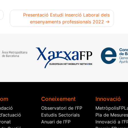
Presentació Estudi Inserció Laboral dels
ensenyaments professionals 2022
som
Coneixement
Innovació
ndació
Observatori de l’FP
MetròpolisFPL
d’actuació
Estudis Sectorials
Pla de Mesure
ronat
Anuari de l’FP
Innovació a l’F