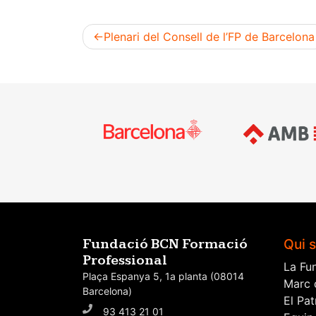
Plenari del Consell de l’FP de Barcelona
Navegació
d'entrades
Qui 
Fundació BCN Formació
Professional
La Fu
Plaça Espanya 5, 1a planta (08014
Marc 
Barcelona)
El Pat
93 413 21 01