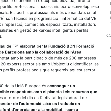
projecció econòmica i d’ocupació elevada, afronta
ls perfils professionals necessaris per desenvolupar-se
onals
. Els perfils professionals més demandats en el
VE) són tècnics en programació i informàtica del VE,
 reparació, comercials especialitzats, instal·ladors
listes en gestió de xarxes intel·ligents i perfils
C
s.
Clau de FP” elaborat per
la Fundació BCN Formació
de Barcelona amb la col·laboració de l’Àrea
mptat amb la participació de més de 200 empreses
 20 experts sectorials amb L’objectiu d’identificar les
als perfils professionals que requereix aquest sector
030 de la Unió Europea és
aconseguir un
ible respectuós amb el planeta i els recursos que
a l’ordre del dia en l’activitat legisladora i de
 sector de l’automoció, això es tradueix en
font d’energia per a la mobilitat, i com a