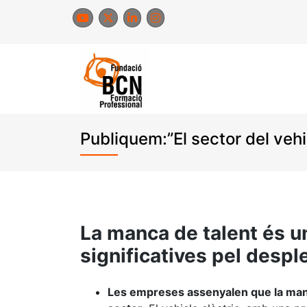
Skip
to
content
Publiquem:”El sector del vehic
La manca de talent és u
significatives pel despl
Les empreses assenyalen que la manca