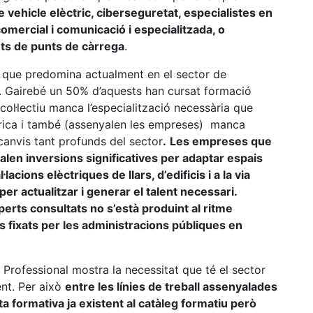
 vehicle elèctric, ciberseguretat, especialistes en
omercial i comunicació i especialitzada, o
nts de punts de càrrega
.
al que predomina actualment en el sector de
s. Gairebé un 50% d’aquests han cursat formació
col·lectiu manca l’especialització necessària que
èctrica i també (assenyalen les empreses) manca
canvis tant profunds del sector
.
Les empreses que
alen inversions significatives per adaptar espais
·lacions elèctriques de llars, d’edificis i a la via
er actualitzar i generar el talent necessari.
rts consultats no s’està produint al ritme
os fixats per les administracions públiques en
Professional mostra la necessitat que té el sector
nt. Per això
entre les línies de treball assenyalades
 formativa ja existent al catàleg formatiu però