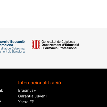
Internacionalització
ab
Erasmus+
s
Garantia Juvenil
P
Xarxa FP