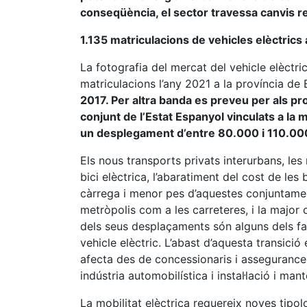
conseqüència, el sector travessa canvis rel
1.135 matriculacions de vehicles elèctrics 
La fotografia del mercat del vehicle elèct
matriculacions l’any 2021 a la província de
2017. Per altra banda es preveu per als pr
conjunt de l’Estat Espanyol vinculats a la 
un desplegament d’entre 80.000 i 110.00
Els nous transports privats interurbans, les 
bici elèctrica, l’abaratiment del cost de les
càrrega i menor pes d’aquestes conjuntame
metròpolis com a les carreteres, i la major 
dels seus desplaçaments són alguns dels fac
vehicle elèctric. L’abast d’aquesta transició
afecta des de concessionaris i assegurances
indústria automobilística i instal·lació i ma
La mobilitat elèctrica requereix noves tipo