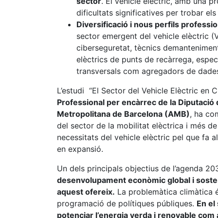
sector
. El vehicle elèctric, amb una 
dificultats significatives per trobar e
Diversificació i nous perfils professi
sector emergent del vehicle elèctric (
ciberseguretat, tècnics demanteniment i
elèctrics de punts de recàrrega, especia
transversals com agregadors de dade
L’estudi “El Sector del Vehicle Elèctric en 
Professional per encàrrec de la Diputació 
Metropolitana de Barcelona (AMB)
, ha co
del sector de la mobilitat elèctrica i més de
necessitats del vehicle elèctric pel que fa 
en expansió.
Un dels principals objectius de l’agenda 2
desenvolupament econòmic global i sosten
aquest ofereix.
La problemàtica climàtica és 
programació de polítiques públiques.
En el
potenciar l’energia verda i renovable com a 