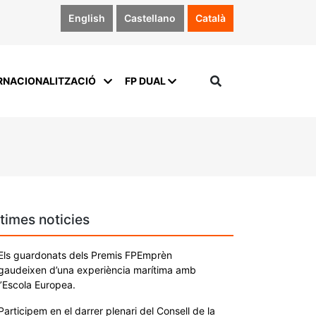
English
Castellano
Català
RNACIONALITZACIÓ
FP DUAL
times noticies
Els guardonats dels Premis FPEmprèn
gaudeixen d’una experiència marítima amb
l’Escola Europea.
Participem en el darrer plenari del Consell de la