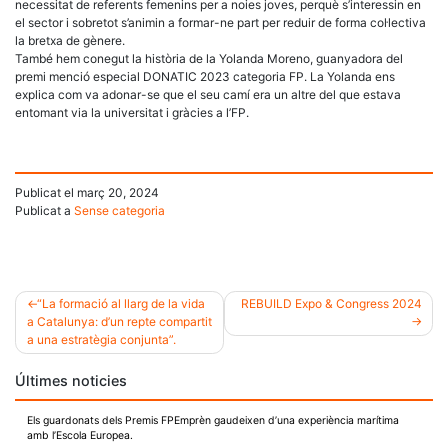
necessitat de referents femenins per a noies joves, perquè s’interessin en
el sector i sobretot s’animin a formar-ne part per reduir de forma col·lectiva
la bretxa de gènere.
També hem conegut la història de la Yolanda Moreno, guanyadora del
premi menció especial DONATIC 2023 categoria FP. La Yolanda ens
explica com va adonar-se que el seu camí era un altre del que estava
entomant via la universitat i gràcies a l’FP.
Publicat el
març 20, 2024
Publicat a
Sense categoria
“La formació al llarg de la vida
REBUILD Expo & Congress 2024
a Catalunya: d’un repte compartit
Navegació
a una estratègia conjunta”.
d'entrades
Últimes noticies
Els guardonats dels Premis FPEmprèn gaudeixen d’una experiència marítima
amb l’Escola Europea.