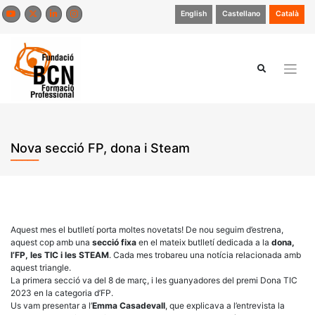
Skip
English
Castellano
Català
to
content
Nova secció FP, dona i Steam
Aquest mes el butlletí porta moltes novetats! De nou seguim d’estrena,
aquest cop amb una
secció fixa
en el mateix butlletí dedicada a la
dona,
l’FP, les TIC i les STEAM
. Cada mes trobareu una notícia relacionada amb
aquest triangle.
La primera secció va del 8 de març, i les guanyadores del premi Dona TIC
2023 en la categoria d’FP.
Us vam presentar a l’
Emma Casadevall
, que explicava a l’entrevista la