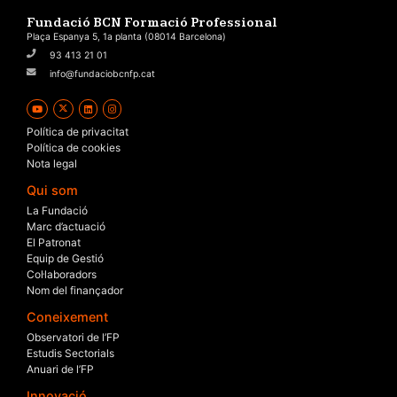
Fundació BCN Formació Professional
Plaça Espanya 5, 1a planta (08014 Barcelona)
93 413 21 01
info@fundaciobcnfp.cat
Política de privacitat
Política de cookies
Nota legal
Qui som
La Fundació
Marc d’actuació
El Patronat
Equip de Gestió
Col·laboradors
Nom del finançador
Coneixement
Observatori de l’FP
Estudis Sectorials
Anuari de l’FP
Innovació