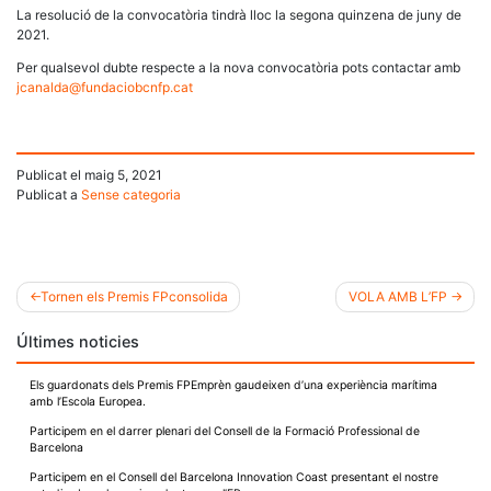
La resolució de la convocatòria tindrà lloc la segona quinzena de juny de
2021.
Per qualsevol dubte respecte a la nova convocatòria pots contactar amb
jcanalda@fundaciobcnfp.cat
Publicat el
maig 5, 2021
Publicat a
Sense categoria
Tornen els Premis FPconsolida
VOLA AMB L’FP
Navegació
Últimes noticies
d'entrades
Els guardonats dels Premis FPEmprèn gaudeixen d’una experiència marítima
amb l’Escola Europea.
Participem en el darrer plenari del Consell de la Formació Professional de
Barcelona
Participem en el Consell del Barcelona Innovation Coast presentant el nostre