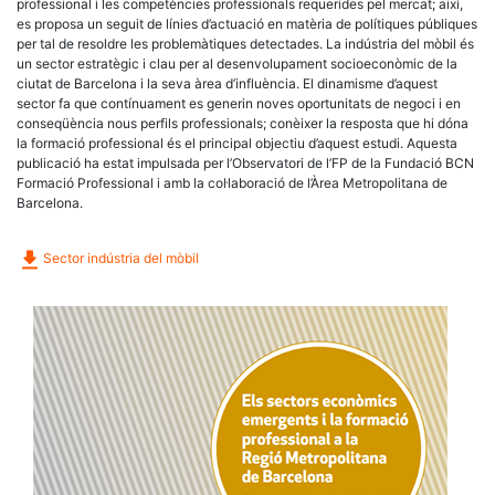
professional i les competències professionals requerides pel mercat; així,
es proposa un seguit de línies d’actuació en matèria de polítiques públiques
per tal de resoldre les problemàtiques detectades. La indústria del mòbil és
un sector estratègic i clau per al desenvolupament socioeconòmic de la
ciutat de Barcelona i la seva àrea d’influència. El dinamisme d’aquest
sector fa que contínuament es generin noves oportunitats de negoci i en
conseqüència nous perfils professionals; conèixer la resposta que hi dóna
la formació professional és el principal objectiu d’aquest estudi. Aquesta
publicació ha estat impulsada per l’Observatori de l’FP de la Fundació BCN
Formació Professional i amb la col·laboració de l’Àrea Metropolitana de
Barcelona.
Sector indústria del mòbil