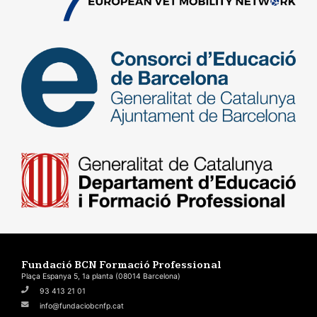
Fundació BCN Formació Professional
Plaça Espanya 5, 1a planta (08014 Barcelona)
93 413 21 01
info@fundaciobcnfp.cat