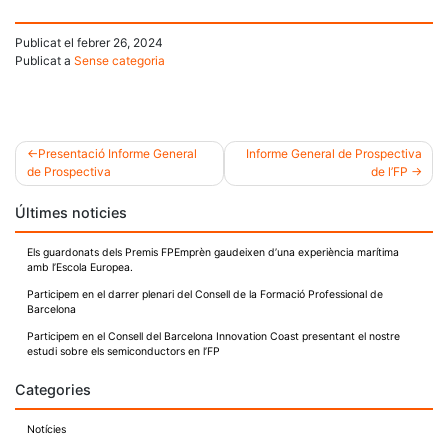
Publicat el
febrer 26, 2024
Publicat a
Sense categoria
Presentació Informe General
Informe General de Prospectiva
de Prospectiva
de l’FP
Navegació
Últimes noticies
d'entrades
Els guardonats dels Premis FPEmprèn gaudeixen d’una experiència marítima
amb l’Escola Europea.
Participem en el darrer plenari del Consell de la Formació Professional de
Barcelona
Participem en el Consell del Barcelona Innovation Coast presentant el nostre
estudi sobre els semiconductors en l’FP
Categories
Notícies