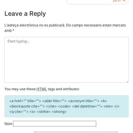
Navegació
2017
d'entrades
Leave a Reply
L'adreça electrònica no es publicarà.
Els camps necessaris estan marcats
amb
*
You may use these
HTML
tags and attributes:
<a href="" title=""> <abbr title=""> <acronym title=""> <b>
<blockquote cite=""> <cite> <code> <del datetime=""> <em> <i>
<q cite=""> <s> <strike> <strong>
Nom