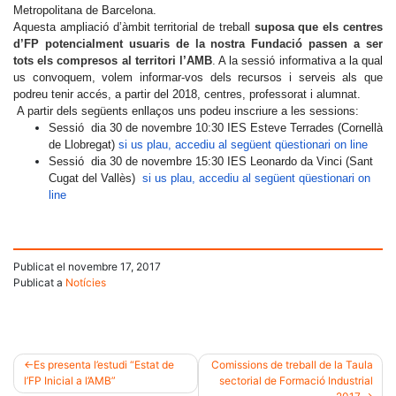
Metropolitana de Barcelona.
Aquesta ampliació d’àmbit territorial de treball
suposa que els centres
d’FP potencialment usuaris de la nostra Fundació passen a ser
tots els compresos al territori l’AMB
.
A la sessió informativa a la qual
us convoquem, volem informar-vos dels recursos i serveis als que
podreu tenir accés, a partir del 2018, centres, professorat i alumnat.
A partir dels següents enllaços uns podeu inscriure a les sessions:
Sessió dia 30 de novembre 10:30 IES Esteve Terrades (Cornellà
de Llobregat)
si us plau, accediu al següent qüestionari on line
Sessió dia 30 de novembre 15:30 IES Leonardo da Vinci (Sant
Cugat del Vallès)
si us plau, accediu al següent qüestionari on
line
Publicat el
novembre 17, 2017
Publicat a
Notícies
Es presenta l’estudi “Estat de
Comissions de treball de la Taula
l’FP Inicial a l’AMB”
sectorial de Formació Industrial