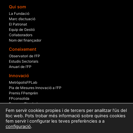
Qui som
La Fundació
Marc d’actuació
El Patronat
Equip de Gestió
Col·laboradors
Nom del finançador
Coneixement
Observatori de l’FP
Estudis Sectorials
Anuari de l’FP
Innovació
MetròpolisFPLab
Pla de Mesures Innovació a l’FP
Premis FPemprèn
FPconsolida
Empresa Simulada
Beca – Empresa
Fem servir cookies propies i de tercers per analitzar l'ús del
Taules sectorials
lloc web. Pots trobar més informació sobre quines cookies
fem servir i configurar les teves preferències a a
Internacionalització
configuració
.
Erasmus+