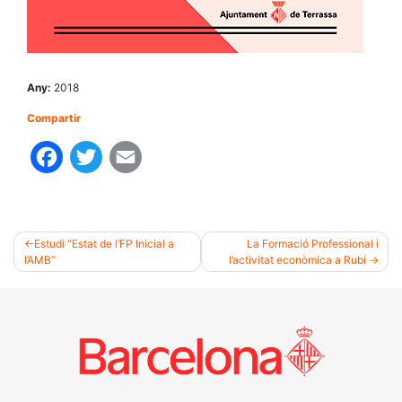
Any:
2018
Compartir
Facebook
Twitter
Email
Estudi “Estat de l’FP Inicial a
La Formació Professional i
l’AMB”
l’activitat econòmica a Rubí
Navegació
d'entrades