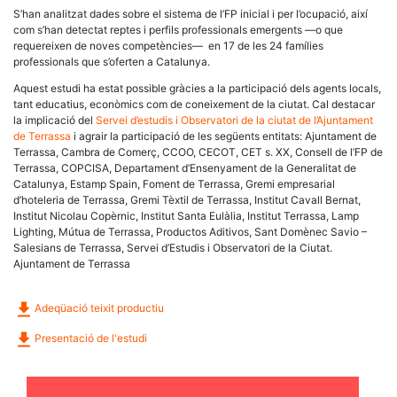
S’han analitzat dades sobre el sistema de l’FP inicial i per l’ocupació, així
com s’han detectat reptes i perfils professionals emergents —o que
requereixen de noves competències— en 17 de les 24 famílies
professionals que s’oferten a Catalunya.
Aquest estudi ha estat possible gràcies a la participació dels agents locals,
tant educatius, econòmics com de coneixement de la ciutat. Cal destacar
la implicació del
Servei d’estudis i Observatori de la ciutat de l’Ajuntament
de Terrassa
i agrair la participació de les següents entitats: Ajuntament de
Terrassa, Cambra de Comerç, CCOO, CECOT, CET s. XX, Consell de l’FP de
Terrassa, COPCISA, Departament d’Ensenyament de la Generalitat de
Catalunya, Estamp Spain, Foment de Terrassa, Gremi empresarial
d’hoteleria de Terrassa, Gremi Tèxtil de Terrassa, Institut Cavall Bernat,
Institut Nicolau Copèrnic, Institut Santa Eulàlia, Institut Terrassa, Lamp
Lighting, Mútua de Terrassa, Productos Aditivos, Sant Domènec Savio –
Salesians de Terrassa, Servei d’Estudis i Observatori de la Ciutat.
Ajuntament de Terrassa
Adeqüació teixit productiu
Presentació de l'estudi