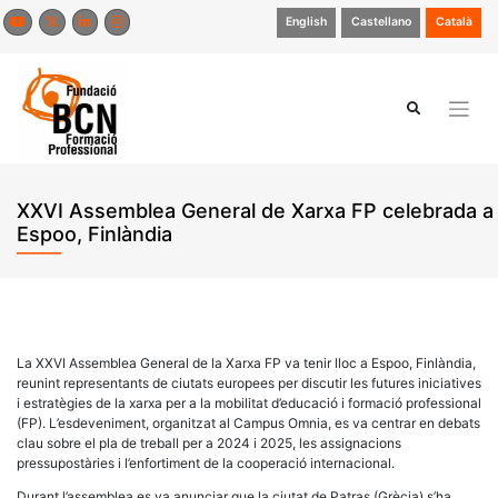
Skip
English
Castellano
Català
to
content
XXVI Assemblea General de Xarxa FP celebrada a
Espoo, Finlàndia
La XXVI Assemblea General de la Xarxa FP va tenir lloc a Espoo, Finlàndia,
reunint representants de ciutats europees per discutir les futures iniciatives
i estratègies de la xarxa per a la mobilitat d’educació i formació professional
(FP). L’esdeveniment, organitzat al Campus Omnia, es va centrar en debats
clau sobre el pla de treball per a 2024 i 2025, les assignacions
pressupostàries i l’enfortiment de la cooperació internacional.
Durant l’assemblea es va anunciar que la ciutat de Patras (Grècia) s’ha