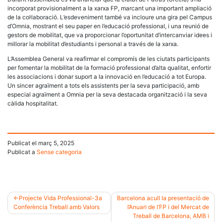
incorporat provisionalment a la xarxa FP, marcant una important ampliació
de la col·laboració. L’esdeveniment també va incloure una gira pel Campus
d’Omnia, mostrant el seu paper en l’educació professional, i una reunió de
gestors de mobilitat, que va proporcionar l’oportunitat d’intercanviar idees i
millorar la mobilitat d’estudiants i personal a través de la xarxa.
L’Assemblea General va reafirmar el compromís de les ciutats participants
per fomentar la mobilitat de la formació professional d’alta qualitat, enfortir
les associacions i donar suport a la innovació en l’educació a tot Europa.
Un sincer agraïment a tots els assistents per la seva participació, amb
especial agraïment a Omnia per la seva destacada organització i la seva
càlida hospitalitat.
Publicat el
març 5, 2025
Publicat a
Sense categoria
Projecte Vida Professional-3a
Barcelona acull la presentació de
Conferència Treball amb Valors
l’Anuari de l’FP i del Mercat de
Navegació
Treball de Barcelona, AMB i