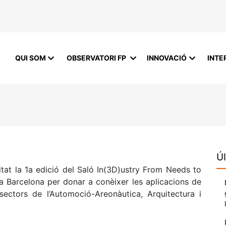
QUI SOM
OBSERVATORI FP
INNOVACIÓ
INTE
Úl
tat la 1a edició del Saló In(3D)ustry From Needs to
a Barcelona per donar a conèixer les aplicacions de
sectors de l’Automoció-Areonàutica, Arquitectura i