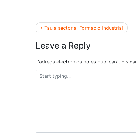
Taula sectorial Formació Industrial
Navegació
Leave a Reply
d'entrades
L'adreça electrònica no es publicarà.
Els c