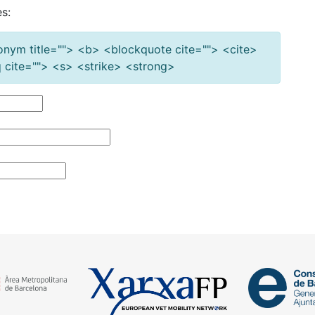
s:
cronym title=""> <b> <blockquote cite=""> <cite>
cite=""> <s> <strike> <strong>