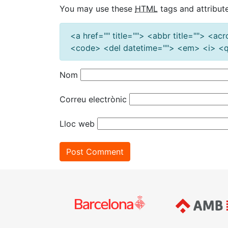
You may use these
HTML
tags and attribute
<a href="" title=""> <abbr title=""> <a
<code> <del datetime=""> <em> <i> <q 
Nom
Correu electrònic
Lloc web