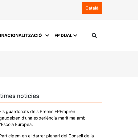
Català
RNACIONALITZACIÓ
FP DUAL
times noticies
Els guardonats dels Premis FPEmprèn
gaudeixen d’una experiència marítima amb
l’Escola Europea.
Participem en el darrer plenari del Consell de la