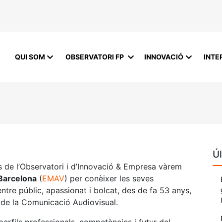
QUI SOM
OBSERVATORI FP
INNOVACIÓ
INTE
Úl
 de l’Observatori i d’Innovació & Empresa vàrem
 Barcelona
(
EMAV
) per conèixer les seves
entre públic, apassionat i bolcat, des de fa 53 anys,
 de la Comunicació Audiovisual.