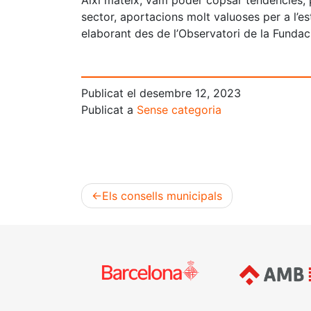
Així mateix, vam poder copsar tendències, p
sector, aportacions molt valuoses per a l’es
elaborant des de l’Observatori de la Funda
Publicat el
desembre 12, 2023
Publicat a
Sense categoria
Els consells municipals
Navegació
d'entrades