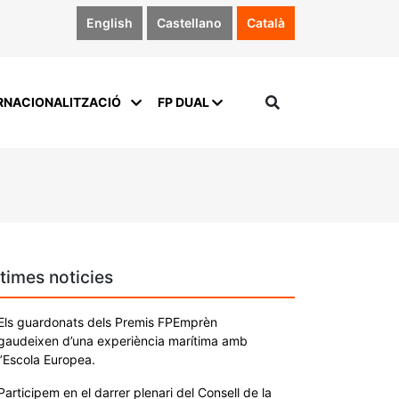
English
Castellano
Català
RNACIONALITZACIÓ
FP DUAL
times noticies
Els guardonats dels Premis FPEmprèn
gaudeixen d’una experiència marítima amb
l’Escola Europea.
Participem en el darrer plenari del Consell de la