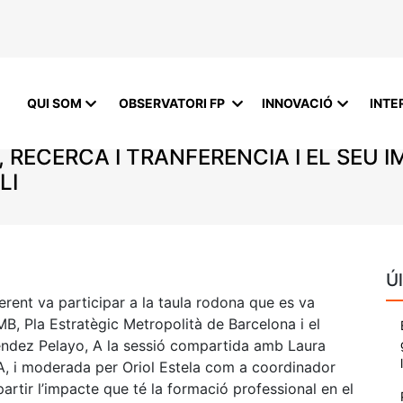
QUI SOM
OBSERVATORI FP
INNOVACIÓ
INTE
 RECERCA I TRANFERÈNCIA I EL SEU
LI
Úl
erent va participar a la taula rodona que es va
MB, Pla Estratègic Metropolità de Barcelona i el
endez Pelayo, A la sessió compartida amb Laura
, i moderada per Oriol Estela com a coordinador
artir l’impacte que té la formació professional en el