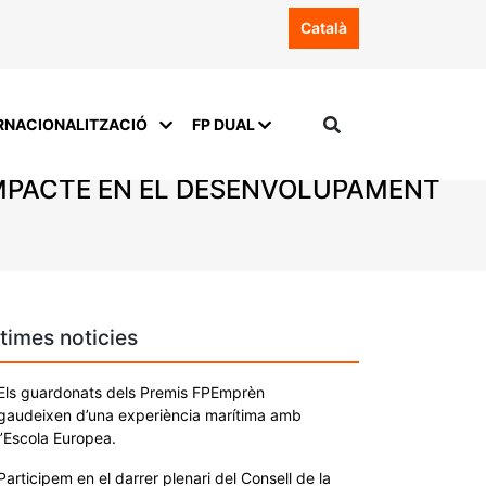
Català
RNACIONALITZACIÓ
FP DUAL
 IMPACTE EN EL DESENVOLUPAMENT
times noticies
Els guardonats dels Premis FPEmprèn
gaudeixen d’una experiència marítima amb
l’Escola Europea.
Participem en el darrer plenari del Consell de la