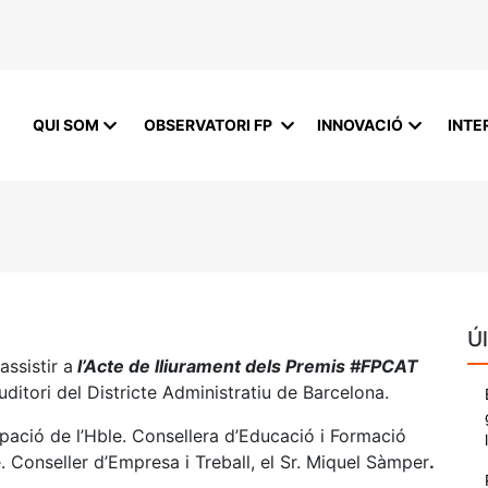
QUI SOM
OBSERVATORI FP
INNOVACIÓ
INTE
Úl
ssistir a
l’Acte de lliurament dels Premis #FPCAT
Auditori del Districte Administratiu de Barcelona.
ipació de l’Hble. Consellera d’Educació i Formació
e. Conseller d’Empresa i Treball, el Sr. Miquel Sàmper
.