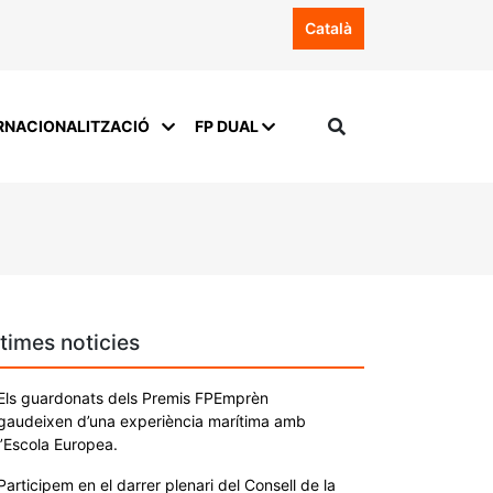
Català
RNACIONALITZACIÓ
FP DUAL
times noticies
Els guardonats dels Premis FPEmprèn
gaudeixen d’una experiència marítima amb
l’Escola Europea.
Participem en el darrer plenari del Consell de la