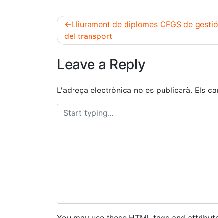
Lliurament de diplomes CFGS de gestió
del transport
Navegació
Leave a Reply
d'entrades
L'adreça electrònica no es publicarà.
Els c
You may use these
HTML
tags and attribute