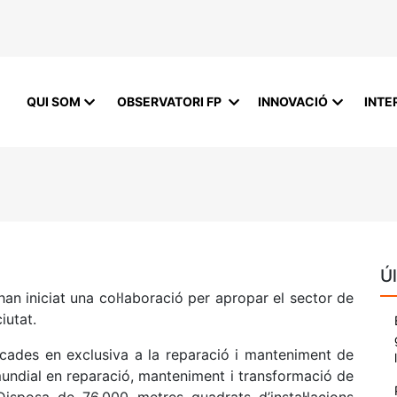
QUI SOM
OBSERVATORI FP
INNOVACIÓ
INTE
Úl
an iniciat una col·laboració per apropar el sector de
iutat.
des en exclusiva a la reparació i manteniment de
 mundial en reparació, manteniment i transformació de