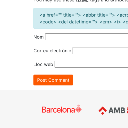
<a href="" title=""> <abbr title=""> <a
<code> <del datetime=""> <em> <i> <q 
Nom
Correu electrònic
Lloc web