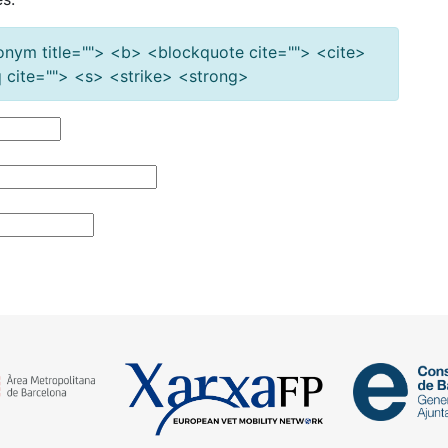
cronym title=""> <b> <blockquote cite=""> <cite>
cite=""> <s> <strike> <strong>