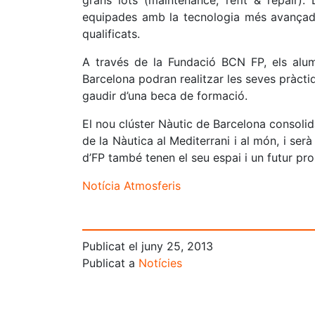
grans iots (maintenance, refit & repair).
equipades amb la tecnologia més avançada
qualificats.
A través de la Fundació BCN FP, els alum
Barcelona podran realitzar les seves pràct
gaudir d’una beca de formació.
El nou clúster Nàutic de Barcelona consolid
de la Nàutica al Mediterrani i al món, i serà
d’FP també tenen el seu espai i un futur p
Notícia Atmosferis
Publicat el
juny 25, 2013
Publicat a
Notícies