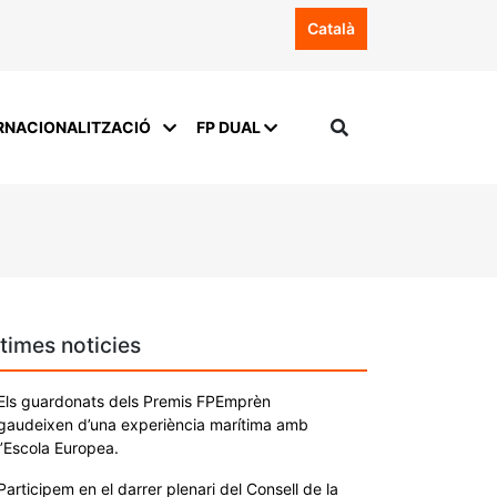
Català
RNACIONALITZACIÓ
FP DUAL
times noticies
Els guardonats dels Premis FPEmprèn
gaudeixen d’una experiència marítima amb
l’Escola Europea.
Participem en el darrer plenari del Consell de la