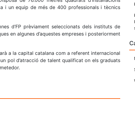
 Disposa de 76.000 metres quadrats d’instal·lacions
 i un equip de més de 400 professionals i tècnics
nes d’FP prèviament seleccionats dels instituts de
iques en algunes d’aquestes empreses i posteriorment
C
arà a la capital catalana com a referent internacional
 un pol d’atracció de talent qualificat on els graduats
rometedor.