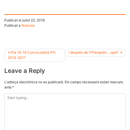
Publicat el
juliol 22, 2016
Publicat a
Notícies
Pla 16-19 Convocatòria PFI
I després de l’FPemprèn… què?
2016-2017
Navegació
Leave a Reply
d'entrades
L'adreça electrònica no es publicarà.
Els camps necessaris estan marcats
amb
*