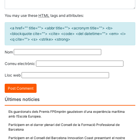
You may use these
HTML
tags and attributes:
<a href="" title=""> <abbr title=""> <acronym title=""> <b>
<blockquote cite=""> <cite> <code> <del datetime=""> <em> <i>
<q cite=""> <s> <strike> <strong>
Nom
Correu electrònic
Lloc web
Últimes noticies
Els guardonats dels Premis FPEmprèn gaudeixen d’una experiència marítima
amb l’Escola Europea.
Participem en el darrer plenari del Consell de la Formació Professional de
Barcelona
Participem en el Consell del Barcelona Innovation Coast presentant el nostre