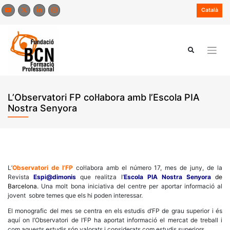
Skip
Català
to
content
L’Observatori FP col·labora amb l’Escola PIA
Nostra Senyora
L’
Observatori de l’FP
col·labora amb el número 17, mes de juny, de la
Revista
Espi@dimonis
que realitza l’
Escola PIA Nostra Senyora
de
Barcelona
.
Una molt bona iniciativa del centre per aportar informació al
jovent sobre temes que els hi poden interessar.
El monografic del mes se centra en els estudis d’FP de grau superior i és
aquí on l’Observatori de l’FP ha aportat informació el mercat de treball i
com aquests estudis són valorats i considerats com estudis superiors.