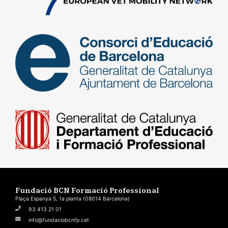
Fundació BCN Formació Professional
Plaça Espanya 5, 1a planta (08014 Barcelona)
93 413 21 01
info@fundaciobcnfp.cat