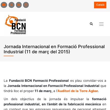
Skip
Català
to
content
Jornada Internacional en Formació Professional
Industrial (11 de març del 2015)
La
Fundació BCN Formació Professional
es plau convidar-vos a
la
Jornada Internacional en Formació Professional Industrial
que
tindrà lloc el proper
11 de març,
a l’
Auditori de la Torre Agbar
.
Un dels objectius de la jornada és impulsar la
formació
professional industrial, en l’àmbit de la fabricació mecànica
en
un context que les empreses requereixen de personal altament