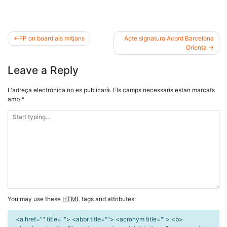
FP on board als mitjans
Acte signatura Acord Barcelona
Orienta
Navegació
Leave a Reply
d'entrades
L'adreça electrònica no es publicarà.
Els camps necessaris estan marcats
amb
*
You may use these
HTML
tags and attributes:
<a href="" title=""> <abbr title=""> <acronym title=""> <b>