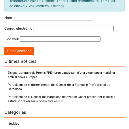
<blockquote cite=""> <cite> <code> <del datetime=""> <em> <i>
<q cite=""> <s> <strike> <strong>
Nom
Correu electrònic
Lloc web
Últimes noticies
Els guardonats dels Premis FPEmprèn gaudeixen d’una experiència marítima
amb l’Escola Europea.
Participem en el darrer plenari del Consell de la Formació Professional de
Barcelona
Participem en el Consell del Barcelona Innovation Coast presentant el nostre
estudi sobre els semiconductors en l’FP
Categories
Notícies