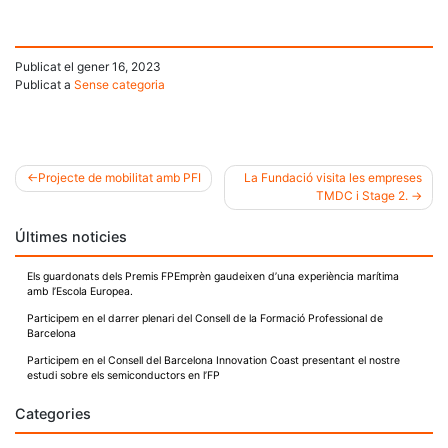
Publicat el
gener 16, 2023
Publicat a
Sense categoria
Projecte de mobilitat amb PFI
La Fundació visita les empreses
TMDC i Stage 2.
Navegació
Últimes noticies
d'entrades
Els guardonats dels Premis FPEmprèn gaudeixen d’una experiència marítima
amb l’Escola Europea.
Participem en el darrer plenari del Consell de la Formació Professional de
Barcelona
Participem en el Consell del Barcelona Innovation Coast presentant el nostre
estudi sobre els semiconductors en l’FP
Categories