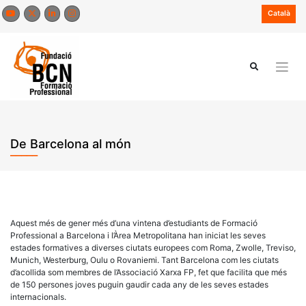
Skip
Català
to
content
De Barcelona al món
Aquest més de gener més d’una vintena d’estudiants de Formació
Professional a Barcelona i l’Àrea Metropolitana han iniciat les seves
estades formatives a diverses ciutats europees com Roma, Zwolle, Treviso,
Munich, Westerburg, Oulu o Rovaniemi. Tant Barcelona com les ciutats
d’acollida som membres de l’Associació Xarxa FP, fet que facilita que més
de 150 persones joves puguin gaudir cada any de les seves estades
internacionals.