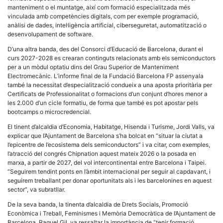
manteniment o el muntatge, així com formació especialitzada més
vinculada amb competències digitals, com per exemple programació,
anàlisi de dades, intel·ligència artificial, ciberseguretat, automatització o
desenvolupament de software.
D’una altra banda, des del Consorci d’Educació de Barcelona, durant el
curs 2027-2028 es crearan continguts relacionats amb els semiconductors
per a un mòdul optatiu dins del Grau Superior de Manteniment
Electromecànic. L’informe final de la Fundació Barcelona FP assenyala
també la necessitat d’especialització condueix a una aposta prioritària per
Certificats de Professionalitat o formacions d’un conjunt d’hores menor a
les 2.000 d’un cicle formatiu, de forma que també es pot apostar pels
bootcamps o microcredencial.
El tinent d’alcaldia d’Economia, Habitatge, Hisenda i Turisme, Jordi Valls, va
explicar que l’Ajuntament de Barcelona s’ha bolcat en “situar la ciutat a
l’epicentre de l’ecosistema dels semiconductors” i va citar, com exemples,
l’atracció del congrés Chipnation aquest mateix 2026 o la posada en
marxa, a partir de 2027, del vol intercontinental entre Barcelona i Taipei.
“Seguirem tendint ponts en l’àmbit internacional per seguir al capdavant, i
seguirem treballant per donar oportunitats als i les barcelonines en aquest
sector”, va subratllar.
De la seva banda, la tinenta d’alcaldia de Drets Socials, Promoció
Econòmica i Treball, Feminismes i Memòria Democràtica de l’Ajuntament de
Barcelona, Raquel Gil, va ressaltar la importància de “tenir formació