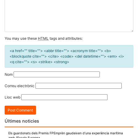
You may use these
HTML
tags and attributes:
<a href="" title=""> <abbr title=""> <acronym title=""> <b>
<blockquote cite=""> <cite> <code> <del datetime=""> <em> <i>
<q cite=""> <s> <strike> <strong>
Nom
Correu electrònic
Lloc web
Últimes noticies
Els guardonats dels Premis FPEmprèn gaudeixen d’una experiència marítima
amb l’Escola Europea.