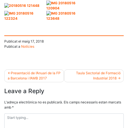
Publicat el
maig 17, 2018
Publicat a
Notícies
Presentació de l’Anuari de la FP
Taula Sectorial de Formació
a Barcelona i l’AMB 2017
Industrial 2018
Navegació
Leave a Reply
d'entrades
L'adreça electrònica no es publicarà.
Els camps necessaris estan marcats
amb
*