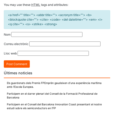
You may use these
HTML
tags and attributes:
<a href="" title=""> <abbr title=""> <acronym title=""> <b>
<blockquote cite=""> <cite> <code> <del datetime=""> <em> <i>
<q cite=""> <s> <strike> <strong>
Nom
Correu electrònic
Lloc web
Últimes noticies
Els guardonats dels Premis FPEmprèn gaudeixen d’una experiència marítima
amb l’Escola Europea.
Participem en el darrer plenari del Consell de la Formació Professional de
Barcelona
Participem en el Consell del Barcelona Innovation Coast presentant el nostre
estudi sobre els semiconductors en l’FP