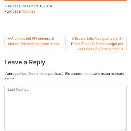
Publicat el
desembre 4, 2014
Publicat a
Notícies
Alumnes del PFI comerç al
L’Escola Solc Nou guanya el 2n
Mercat Solidari Impulsem-Hoss
Premi Ètica i Ciència atorgat per
Navegació
la Fundació Víctor Grífols
d'entrades
Leave a Reply
L'adreça electrònica no es publicarà.
Els camps necessaris estan marcats
amb
*