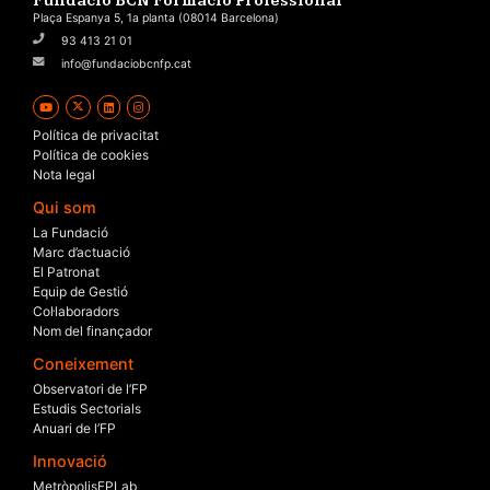
Fundació BCN Formació Professional
Plaça Espanya 5, 1a planta (08014 Barcelona)
93 413 21 01
info@fundaciobcnfp.cat
Política de privacitat
Política de cookies
Nota legal
Qui som
La Fundació
Marc d’actuació
El Patronat
Equip de Gestió
Col·laboradors
Nom del finançador
Coneixement
Observatori de l’FP
Estudis Sectorials
Anuari de l’FP
Innovació
MetròpolisFPLab