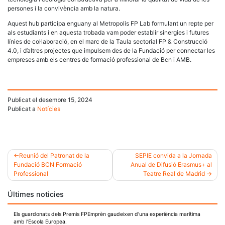
persones i la convivència amb la natura.
Aquest hub participa enguany al Metropolis FP Lab formulant un repte per
als estudiants i en aquesta trobada vam poder establir sinergies i futures
línies de col·laboració, en el marc de la Taula sectorial FP & Construcció
4.0, i d’altres projectes que impulsem des de la Fundació per connectar les
empreses amb els centres de formació professional de Bcn i AMB.
Publicat el
desembre 15, 2024
Publicat a
Notícies
Reunió del Patronat de la
SEPIE convida a la Jornada
Fundació BCN Formació
Anual de Difusió Erasmus+ al
Navegació
Professional
Teatre Real de Madrid
d'entrades
Últimes noticies
Els guardonats dels Premis FPEmprèn gaudeixen d’una experiència marítima
amb l’Escola Europea.