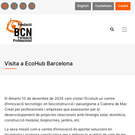
Skip
English
Castellano
Català
to
content
Visita a EcoHub Barcelona
El dimarts 10 de desembre de 2024 vam visitar l’Ecohub un centre
d’innovació tecnològic en bioconstrucció i paisatgisme a Cabrera de Mar.
Creat per professionals i empreses que assessoren per al
desenvolupament de projectes relacionats amb l’energia solar, domòtica,
construcció modular, biopiscines, jardins, etc.
La seva missió com a centre d’innovació és aportar solucions en
tecnologia i ecologia constructiva per a millorar la qualitat de vida de les