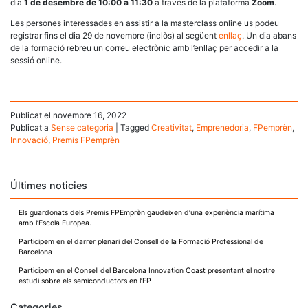
dia
1 de desembre de 10:00 a 11:30
a través de la plataforma
Zoom
.
Les persones interessades en assistir a la masterclass online us podeu
registrar fins el dia 29 de novembre (inclòs) al següent
enllaç
. Un dia abans
de la formació rebreu un correu electrònic amb l’enllaç per accedir a la
sessió online.
Publicat el
novembre 16, 2022
Publicat a
Sense categoria
|
Tagged
Creativitat
,
Emprenedoria
,
FPemprèn
,
Innovació
,
Premis FPemprèn
Últimes noticies
Els guardonats dels Premis FPEmprèn gaudeixen d’una experiència marítima
amb l’Escola Europea.
Participem en el darrer plenari del Consell de la Formació Professional de
Barcelona
Participem en el Consell del Barcelona Innovation Coast presentant el nostre
estudi sobre els semiconductors en l’FP
Categories