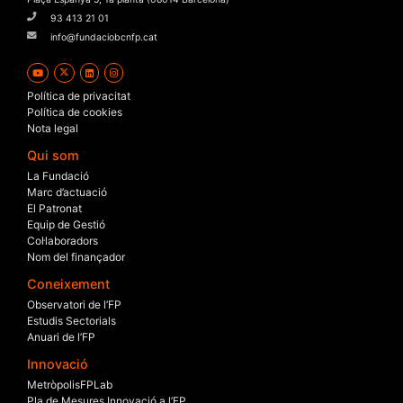
93 413 21 01
info@fundaciobcnfp.cat
Política de privacitat
Política de cookies
Nota legal
Qui som
La Fundació
Marc d’actuació
El Patronat
Equip de Gestió
Col·laboradors
Nom del finançador
Coneixement
Observatori de l’FP
Estudis Sectorials
Anuari de l’FP
Innovació
MetròpolisFPLab
Pla de Mesures Innovació a l’FP