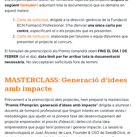
següent
formulari
i adjuntant tota la documentació que es demana en
aquest mateix:
Carta de sol·licitud,
dirigida a la direcció-gerència de la Fundació
BCN Formació Professional. S’ha d’enviar
una única carta per
centre
, especificant el o els projectes que es presenten.
Carta de motivació,
elaborada per l’alumne o equip d’alumnes que
presenten el projecte al concurs.
El formulari de preinscripció als Premis romandrà obert
FINS EL DIA 1 DE
FEBRER
(tot el dia),
data límit per fer arribar tota la documentació
necessària.
No s’acceptaran sol·licituds fora de termini.
MASTERCLASS: Generació d’idees
amb impacte
Prèviament a la preinscripció dels projectes, hem preparat la masterclass
“Premis FPemprèn: generació d’idees amb impacte”
dirigida a alumnat i
docents de formació professional que tinguin interès en conèixer eines i
metodologies que ajudin en la primera fase del desenvolupament del
projecte emprenedor: el procés d’ideació i detecció d’una idea
emprenedora que pugui tenir potencial i generar impacte. La sessió la
desenvoluparà el Juan Àlvarez de Lara, Founder & CEO de Seed&Click, el