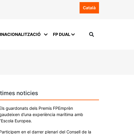
Català
RNACIONALITZACIÓ
FP DUAL
times noticies
Els guardonats dels Premis FPEmprèn
gaudeixen d’una experiència marítima amb
l’Escola Europea.
Participem en el darrer plenari del Consell de la