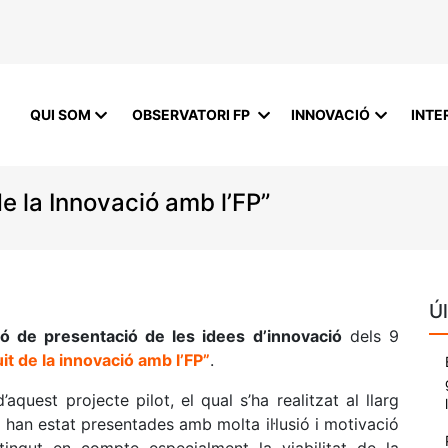
QUI SOM
OBSERVATORI FP
INNOVACIÓ
INTE
 de la Innovació amb l’FP”
Úl
ió de presentació de les idees d’innovació
dels 9
uit de la innovació amb l’FP”
.
aquest projecte pilot, el qual s’ha realitzat al llarg
s han estat presentades amb molta il·lusió i motivació