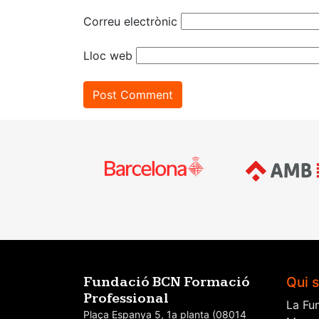
Correu electrònic
Lloc web
Qui 
Fundació BCN Formació
Professional
La Fu
Plaça Espanya 5, 1a planta (08014