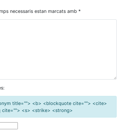
amps necessaris estan marcats amb
*
s:
cronym title=""> <b> <blockquote cite=""> <cite>
cite=""> <s> <strike> <strong>