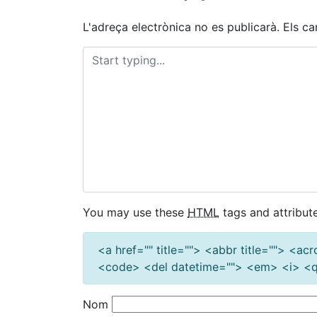
d'entrades
L'adreça electrònica no es publicarà.
Els c
You may use these
HTML
tags and attribute
<a href="" title=""> <abbr title=""> <a
<code> <del datetime=""> <em> <i> <q 
Nom