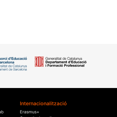
Internacionalització
ab
Erasmus+