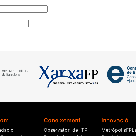
som
Coneixement
Innovació
ndació
Observatori de l’FP
MetròpolisFPL