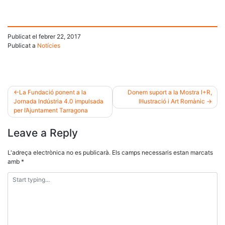
Publicat el
febrer 22, 2017
Publicat a
Notícies
La Fundació ponent a la
Donem suport a la Mostra I+R,
Jornada Indústria 4.0 impulsada
Il·lustració i Art Romànic
Navegació
per l’Ajuntament Tarragona
d'entrades
Leave a Reply
L'adreça electrònica no es publicarà.
Els camps necessaris estan marcats
amb
*