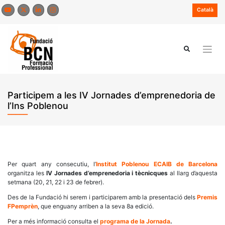
Skip
Català
to
content
Participem a les IV Jornades d’emprenedoria de
l’Ins Poblenou
Per quart any consecutiu, l’
Institut Poblenou ECAIB de Barcelona
organitza les
IV Jornades d’emprenedoria i tècnicques
al llarg d’aquesta
setmana (20, 21, 22 i 23 de febrer).
Des de la Fundació hi serem i participarem amb la presentació dels
Premis
FPemprèn
, que enguany arriben a la seva 8a edició.
Per a més informació consulta el
programa de la Jornada
.