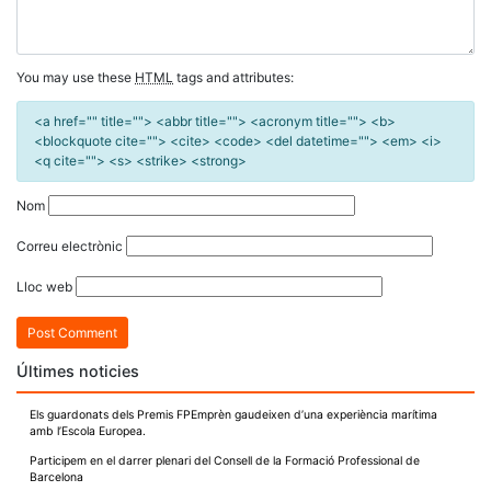
You may use these
HTML
tags and attributes:
<a href="" title=""> <abbr title=""> <acronym title=""> <b>
<blockquote cite=""> <cite> <code> <del datetime=""> <em> <i>
<q cite=""> <s> <strike> <strong>
Nom
Correu electrònic
Lloc web
Últimes noticies
Els guardonats dels Premis FPEmprèn gaudeixen d’una experiència marítima
amb l’Escola Europea.
Participem en el darrer plenari del Consell de la Formació Professional de
Barcelona