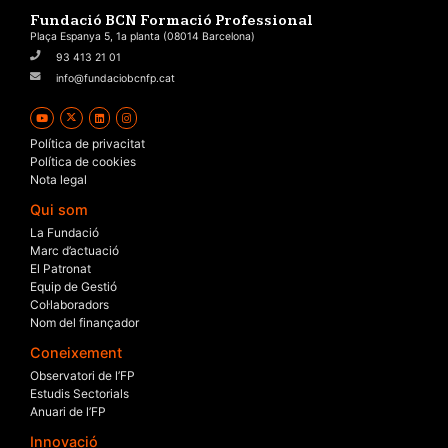
Fundació BCN Formació Professional
Plaça Espanya 5, 1a planta (08014 Barcelona)
93 413 21 01
info@fundaciobcnfp.cat
Política de privacitat
Política de cookies
Nota legal
Qui som
La Fundació
Marc d’actuació
El Patronat
Equip de Gestió
Col·laboradors
Nom del finançador
Coneixement
Observatori de l’FP
Estudis Sectorials
Anuari de l’FP
Innovació