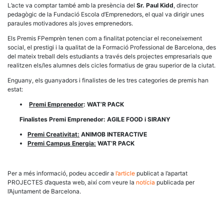
L’acte va comptar també amb la presència del
Sr. Paul Kidd
, director
pedagògic de la Fundació Escola d’Emprenedors, el qual va dirigir unes
paraules motivadores als joves emprenedors.
Els Premis FPemprèn tenen com a finalitat potenciar el reconeixement
social, el prestigi i la qualitat de
la Formació Professional
de Barcelona, des
del mateix treball dels estudiants a través dels projectes empresarials que
realitzen els/les alumnes dels cicles formatius de grau superior de la ciutat.
Enguany, els guanyadors i finalistes de les tres categories de premis han
estat:
Premi Emprenedor
:
WAT’R PACK
Finalistes Premi Emprenedor
: AGILE FOOD i
SIRANY
Premi Creativitat:
ANIMOB INTERACTIVE
Premi Campus Energia:
WAT’R PACK
Per a més informació, podeu accedir a
l’article
publicat a l’apartat
PROJECTES d’aquesta web, així com veure la
notícia
publicada per
l’Ajuntament de Barcelona.