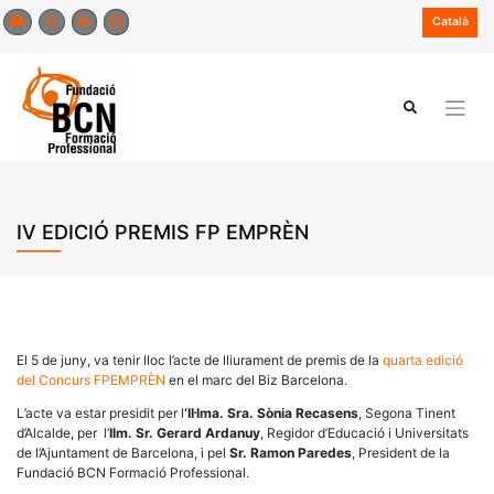
Skip
Català
to
content
IV EDICIÓ PREMIS FP EMPRÈN
El 5 de juny, va tenir lloc l’acte de lliurament de premis de la
quarta edició
del Concurs FPEMPRÈN
en el marc del Biz Barcelona.
L’acte va estar presidit
per l
‘Il·lma.
Sra
.
Sònia Recasens
, S
egona Tinent
d’Alcalde,
per
l’
Ilm. Sr. Gerard Ardanuy
,
Regidor d’Educació i Universitats
de l’Ajuntament de Barcelona,
i pel
Sr. Ramon Paredes
, President de
la
Fundació BCN
Formació Professional.