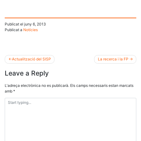
Publicat el
juny 6, 2013
Publicat a
Notícies
Actualització del SISP
La recerca i la FP
Navegació
Leave a Reply
d'entrades
L'adreça electrònica no es publicarà.
Els camps necessaris estan marcats
amb
*