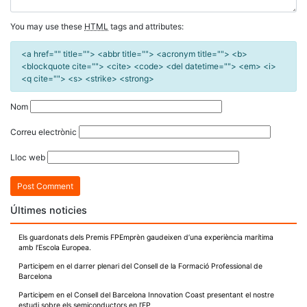
You may use these
HTML
tags and attributes:
<a href="" title=""> <abbr title=""> <acronym title=""> <b>
<blockquote cite=""> <cite> <code> <del datetime=""> <em> <i>
<q cite=""> <s> <strike> <strong>
Nom
Correu electrònic
Lloc web
Últimes noticies
Els guardonats dels Premis FPEmprèn gaudeixen d’una experiència marítima
amb l’Escola Europea.
Participem en el darrer plenari del Consell de la Formació Professional de
Barcelona
Participem en el Consell del Barcelona Innovation Coast presentant el nostre
estudi sobre els semiconductors en l’FP