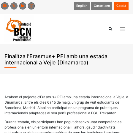
Skip
English
Castellano
Català
to
content
Finalitza l’Erasmus+ PFI amb una estada
internacional a Vejle (Dinamarca)
Acabem el projecte d’Erasmus+ PFI amb una estada internacional a Vejle, a
Dinamarca. Entre els dies 6 i 15 de maig, un grup de vuit estudiants de
Barcelona, Madrid i Alcoi ha participat en un programa de pràctiques
internacionals adaptades al seu perfil professional a FGU Trekanten.
Durant l’estada, els participants han pogut desenvolupar competències
professionals en un entorn internacional i, alhora, gaudir d’activitats
culturals que els han permès conèixer de prop les tradicions i costums