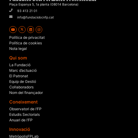
Plaça Espanya 5, 1a planta (08014 Barcelona)
93 413 21 01
info@fundaciobcnfp.cat
Política de privacitat
Política de cookies
Nota legal
Qui som
La Fundació
Marc d’actuació
El Patronat
Equip de Gestió
Col·laboradors
Nom del finançador
Coneixement
Observatori de l’FP
Estudis Sectorials
Anuari de l’FP
Innovació
MetròpolisFPLab