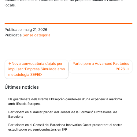
locals.
Publicat el
maig 21, 2026
Publicat a
Sense categoria
Nova convocatòria d’ajuts per
Participem a Advanced Factories
impulsar l’Empresa Simulada amb
2026
Navegació
metodologia SEFED
d'entrades
Últimes noticies
Els guardonats dels Premis FPEmprèn gaudeixen d’una experiència marítima
amb l’Escola Europea.
Participem en el darrer plenari del Consell de la Formació Professional de
Barcelona
Participem en el Consell del Barcelona Innovation Coast presentant el nostre
estudi sobre els semiconductors en l’FP