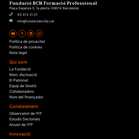
Fundació BCN Formació Professional
Plaça Espanya 5, 1a planta (08014 Barcelona)
93 413 21 01
info@fundaciobcnfp.cat
Política de privacitat
Política de cookies
Nota legal
Qui som
La Fundació
Marc d’actuació
El Patronat
Equip de Gestió
Col·laboradors
Nom del finançador
Coneixement
Observatori de l’FP
Estudis Sectorials
Anuari de l’FP
Innovació