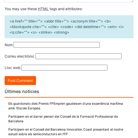
You may use these
HTML
tags and attributes:
<a href="" title=""> <abbr title=""> <acronym title=""> <b>
<blockquote cite=""> <cite> <code> <del datetime=""> <em> <i>
<q cite=""> <s> <strike> <strong>
Nom
Correu electrònic
Lloc web
Últimes noticies
Els guardonats dels Premis FPEmprèn gaudeixen d’una experiència marítima
amb l’Escola Europea.
Participem en el darrer plenari del Consell de la Formació Professional de
Barcelona
Participem en el Consell del Barcelona Innovation Coast presentant el nostre
estudi sobre els semiconductors en l’FP