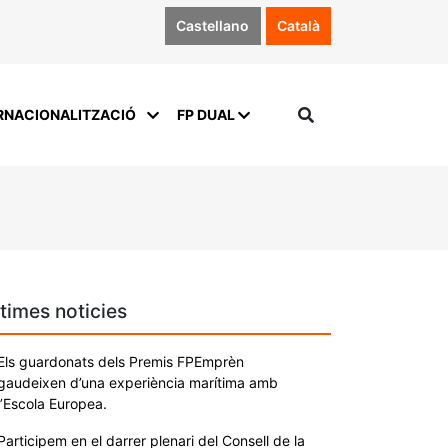
Castellano
Català
RNACIONALITZACIÓ
FP DUAL
times noticies
Els guardonats dels Premis FPEmprèn
gaudeixen d’una experiència marítima amb
l’Escola Europea.
Participem en el darrer plenari del Consell de la