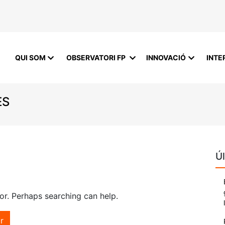
QUI SOM
OBSERVATORI FP
INNOVACIÓ
INTE
ES
Úl
for. Perhaps searching can help.