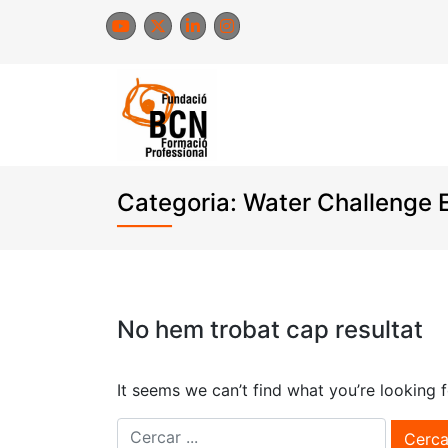
Skip
to
content
Categoria:
Water Challenge 
No hem trobat cap resultat
It seems we can’t find what you’re looking 