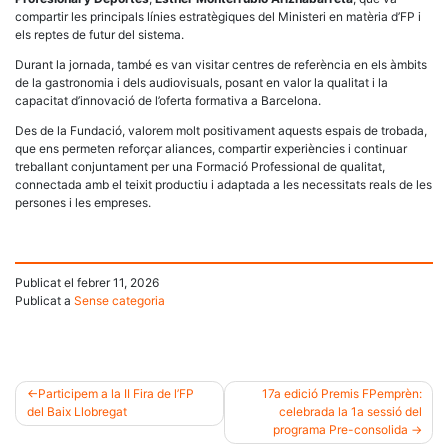
compartir les principals línies estratègiques del Ministeri en matèria d’FP i
els reptes de futur del sistema.
Durant la jornada, també es van visitar centres de referència en els àmbits
de la gastronomia i dels audiovisuals, posant en valor la qualitat i la
capacitat d’innovació de l’oferta formativa a Barcelona.
Des de la Fundació, valorem molt positivament aquests espais de trobada,
que ens permeten reforçar aliances, compartir experiències i continuar
treballant conjuntament per una Formació Professional de qualitat,
connectada amb el teixit productiu i adaptada a les necessitats reals de les
persones i les empreses.
Publicat el
febrer 11, 2026
Publicat a
Sense categoria
Participem a la II Fira de l’FP
17a edició Premis FPemprèn:
del Baix Llobregat
celebrada la 1a sessió del
Navegació
programa Pre-consolida