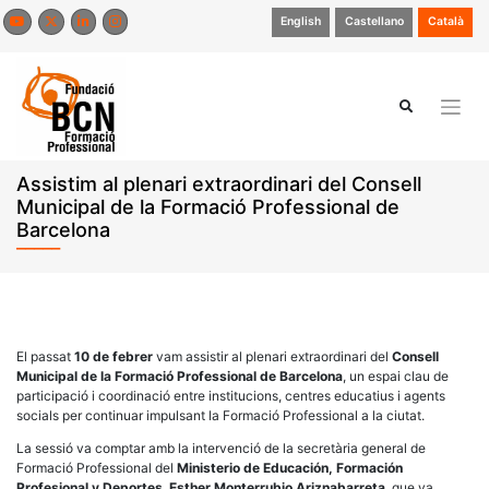
Skip
English
Castellano
Català
to
content
Assistim al plenari extraordinari del Consell
Municipal de la Formació Professional de
Barcelona
El passat
10 de febrer
vam assistir al plenari extraordinari del
Consell
Municipal de la Formació Professional de Barcelona
, un espai clau de
participació i coordinació entre institucions, centres educatius i agents
socials per continuar impulsant la Formació Professional a la ciutat.
La sessió va comptar amb la intervenció de la secretària general de
Formació Professional del
Ministerio de Educación, Formación
Profesional y Deportes
,
Esther Monterrubio Ariznabarreta
, que va