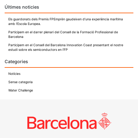
d'entrades
Últimes noticies
Els guardonats dels Premis FPEmprèn gaudeixen d’una experiència marítima
amb l’Escola Europea.
Participem en el darrer plenari del Consell de la Formació Professional de
Barcelona
Participem en el Consell del Barcelona Innovation Coast presentant el nostre
estudi sobre els semiconductors en l’FP
Categories
Notícies
Sense categoria
Water Challenge