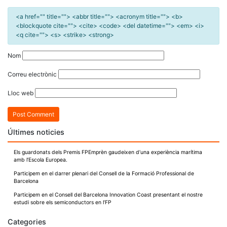
<a href="" title=""> <abbr title=""> <acronym title=""> <b>
<blockquote cite=""> <cite> <code> <del datetime=""> <em> <i>
<q cite=""> <s> <strike> <strong>
Nom
Correu electrònic
Lloc web
Últimes noticies
Els guardonats dels Premis FPEmprèn gaudeixen d’una experiència marítima
amb l’Escola Europea.
Participem en el darrer plenari del Consell de la Formació Professional de
Barcelona
Participem en el Consell del Barcelona Innovation Coast presentant el nostre
estudi sobre els semiconductors en l’FP
Categories