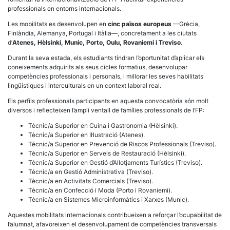
professionals en entorns internacionals.
Les mobilitats es desenvolupen en
cinc països europeus
—Grècia,
Finlàndia, Alemanya, Portugal i Itàlia—, concretament a les ciutats
d’
Atenes, Hèlsinki, Munic, Porto, Oulu, Rovaniemi i Treviso
.
Durant la seva estada, els estudiants tindran l’oportunitat d’aplicar els
coneixements adquirits als seus cicles formatius, desenvolupar
competències professionals i personals, i millorar les seves habilitats
lingüístiques i interculturals en un context laboral real.
Els perfils professionals participants en aquesta convocatòria són molt
diversos i reflecteixen l’ampli ventall de famílies professionals de l’FP:
Tècnic/a Superior en Cuina i Gastronomia (Hèlsinki).
Tècnic/a Superior en Il·lustració (Atenes).
Tècnic/a Superior en Prevenció de Riscos Professionals (Treviso).
Tècnic/a Superior en Serveis de Restauració (Hèlsinki).
Tècnic/a Superior en Gestió d’Allotjaments Turístics (Treviso).
Tècnic/a en Gestió Administrativa (Treviso).
Tècnic/a en Activitats Comercials (Treviso).
Tècnic/a en Confecció i Moda (Porto i Rovaniemi).
Tècnic/a en Sistemes Microinformàtics i Xarxes (Munic).
Aquestes mobilitats internacionals contribueixen a reforçar l’ocupabilitat de
l’alumnat, afavoreixen el desenvolupament de competències transversals