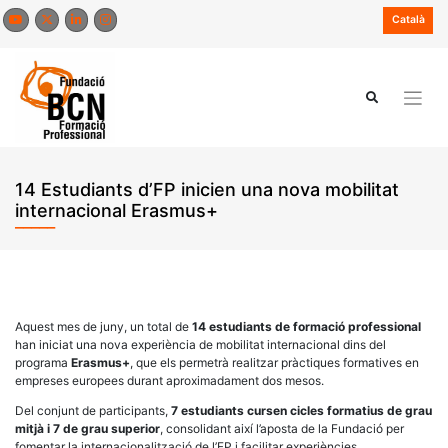
Skip
Català
to
content
14 Estudiants d’FP inicien una nova mobilitat
internacional Erasmus+
Aquest mes de juny, un total de
14 estudiants de formació professional
han iniciat una nova experiència de mobilitat internacional dins del
programa
Erasmus+
, que els permetrà realitzar pràctiques formatives en
empreses europees durant aproximadament dos mesos.
Del conjunt de participants,
7 estudiants cursen cicles formatius de grau
mitjà i 7 de grau superior
, consolidant així l’aposta de la Fundació per
fomentar la internacionalització de l’FP i facilitar experiències