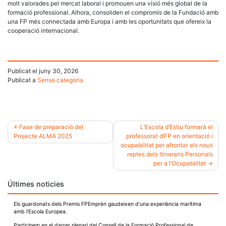
molt valorades pel mercat laboral i promouen una visió més global de la
formació professional. Alhora, consoliden el compromís de la Fundació amb
una FP més connectada amb Europa i amb les oportunitats que ofereix la
cooperació internacional.
Publicat el
juny 30, 2026
Publicat a
Sense categoria
Fase de preparació del
L’Escola d’Estiu formarà el
Projecte ALMA 2025
professorat d’FP en orientació i
Navegació
ocupabilitat per afrontar els nous
reptes dels Itineraris Personals
d'entrades
per a l’Ocupabilitat
Últimes noticies
Els guardonats dels Premis FPEmprèn gaudeixen d’una experiència marítima
amb l’Escola Europea.
Participem en el darrer plenari del Consell de la Formació Professional de