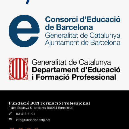
Fundació BCN Formació Professional
Plaça Espanya 5, 1a planta (08014 Barcelona)
93 413 21 01
info@fundaciobcnfp.cat