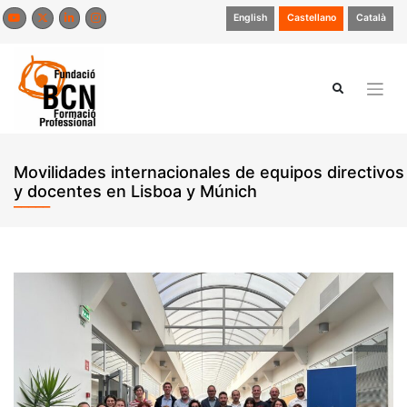
Saltar
English
Castellano
Català
al
contenido
Movilidades internacionales de equipos directivos
y docentes en Lisboa y Múnich
Noticias