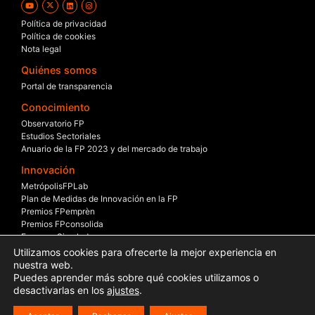
Política de privacidad
Política de cookies
Nota legal
Quiénes somos
Portal de transparencia
Conocimiento
Observatorio FP
Estudios Sectoriales
Anuario de la FP 2023 y del mercado de trabajo
Innovación
MetrópolisFPLab
Plan de Medidas de Innovación en la FP
Premios FPemprèn
Premios FPconsolida
Empresa Simulada
Beca – Empresa
Utilizamos cookies para ofrecerte la mejor experiencia en
Mesas Sectoriales
nuestra web.
Puedes aprender más sobre qué cookies utilizamos o
Internacionalización
desactivarlas en los
ajustes
.
Erasmus +
Garantía Juvenil