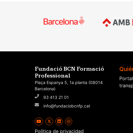
de
entradas
Quié
Fundació BCN Formació
Professional
Porta
Plaça Espanya 5, 1a planta (08014
trans
Barcelona)
93 413 21 01
info@fundaciobcnfp.cat
Política de privacidad