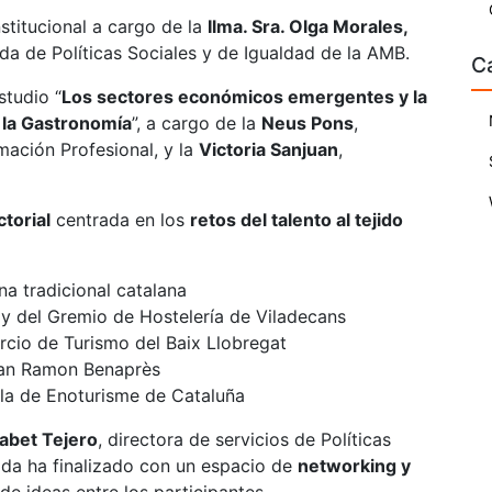
stitucional a cargo de la
Ilma. Sra. Olga Morales,
da de Políticas Sociales y de Igualdad de la AMB.
C
studio “
Los sectores económicos emergentes y la
 la Gastronomía
”, a cargo de la
Neus Pons
,
ación Profesional, y la
Victoria Sanjuan
,
torial
centrada en los
retos del talento al tejido
ina tradicional catalana
 y del Gremio de Hostelería de Viladecans
rcio de Turismo del Baix Llobregat
 Joan Ramon Benaprès
uela de Enoturisme de Cataluña
sabet Tejero
, directora de servicios de Políticas
nada ha finalizado con un espacio de
networking y