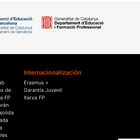
Internacionalización
ab
Erasmus +
as de
Garantía Juvenil
la FP
Xarxa FP
prèn
solida
ada
a
les