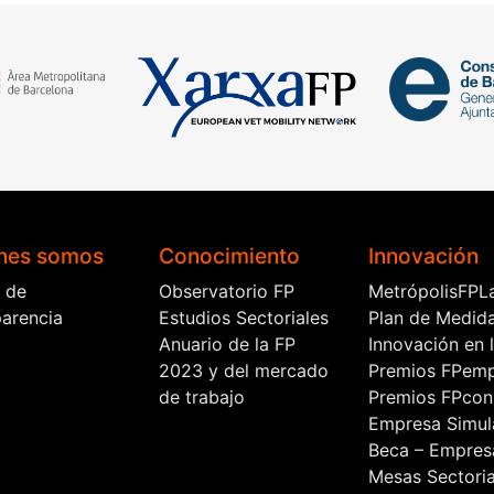
nes somos
Conocimiento
Innovación
l de
Observatorio FP
MetrópolisFPL
parencia
Estudios Sectoriales
Plan de Medid
Anuario de la FP
Innovación en 
2023 y del mercado
Premios FPem
de trabajo
Premios FPcon
Empresa Simul
Beca – Empres
Mesas Sectoria