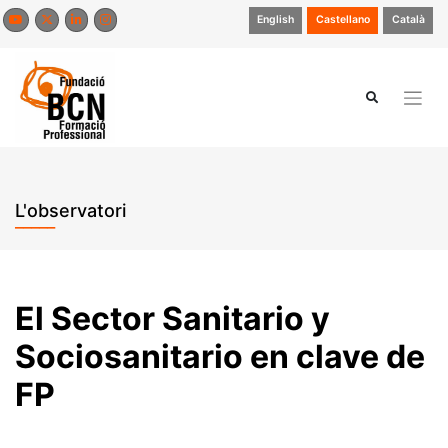
Saltar
English
Castellano
Català
al
contenido
L'observatori
El Sector Sanitario y
Sociosanitario en clave de
FP