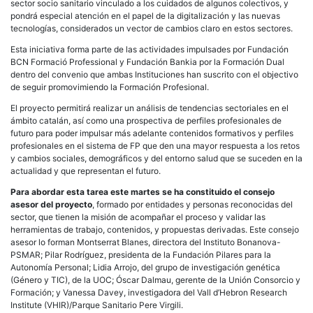
sector socio sanitario vinculado a los cuidados de algunos colectivos, y
pondrá especial atención en el papel de la digitalización y las nuevas
tecnologías, considerados un vector de cambios claro en estos sectores.
Esta iniciativa forma parte de las actividades impulsades por Fundación
BCN Formació Professional y Fundación Bankia por la Formación Dual
dentro del convenio que ambas Instituciones han suscrito con el objectivo
de seguir promovimiendo la Formación Profesional.
El proyecto permitirá realizar un análisis de tendencias sectoriales en el
ámbito catalán, así como una prospectiva de perfiles profesionales de
futuro para poder impulsar más adelante contenidos formativos y perfiles
profesionales en el sistema de FP que den una mayor respuesta a los retos
y cambios sociales, demográficos y del entorno salud que se suceden en la
actualidad y que representan el futuro.
Para abordar esta tarea este martes se ha constituido el consejo
asesor del proyecto
, formado por entidades y personas reconocidas del
sector, que tienen la misión de acompañar el proceso y validar las
herramientas de trabajo, contenidos, y propuestas derivadas. Este consejo
asesor lo forman Montserrat Blanes, directora del Instituto Bonanova-
PSMAR; Pilar Rodríguez, presidenta de la Fundación Pilares para la
Autonomía Personal; Lidia Arrojo, del grupo de investigación genética
(Género y TIC), de la UOC; Óscar Dalmau, gerente de la Unión Consorcio y
Formación; y Vanessa Davey, investigadora del Vall d’Hebron Research
Institute (VHIR)/Parque Sanitario Pere Virgili.