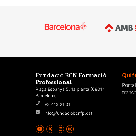
Navegación
de
entradas
Quié
Fundació BCN Formació
Professional
Porta
Plaça Espanya 5, 1a planta (08014
trans
Barcelona)
93 413 21 01
info@fundaciobcnfp.cat