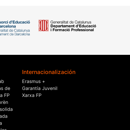
Internacionalización
ab
Erasmus +
as de
Garantía Juvenil
la FP
Xarxa FP
prèn
solida
ada
a
les