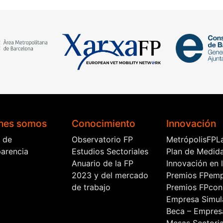
nes somos
Conocimiento
Innovación
l de
Observatorio FP
MetrópolisFPL
parencia
Estudios Sectoriales
Plan de Medid
Anuario de la FP
Innovación en 
2023 y del mercado
Premios FPem
de trabajo
Premios FPcon
Empresa Simul
Beca – Empres
Mesas Sectoria