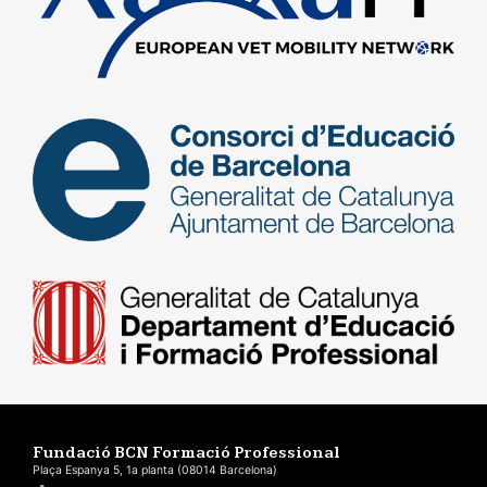
Fundació BCN Formació Professional
Plaça Espanya 5, 1a planta (08014 Barcelona)