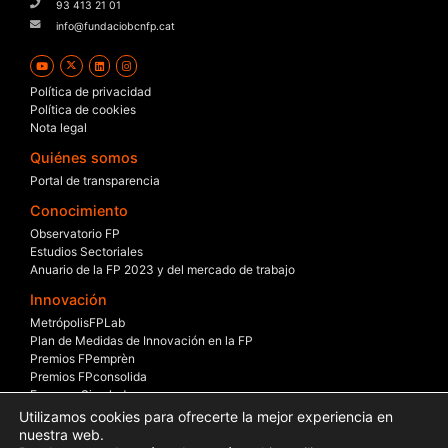
93 413 21 01
info@fundaciobcnfp.cat
Política de privacidad
Política de cookies
Nota legal
Quiénes somos
Portal de transparencia
Conocimiento
Observatorio FP
Estudios Sectoriales
Anuario de la FP 2023 y del mercado de trabajo
Innovación
MetrópolisFPLab
Plan de Medidas de Innovación en la FP
Premios FPemprèn
Premios FPconsolida
Empresa Simulada
Beca – Empresa
Utilizamos cookies para ofrecerte la mejor experiencia en
Mesas Sectoriales
nuestra web.