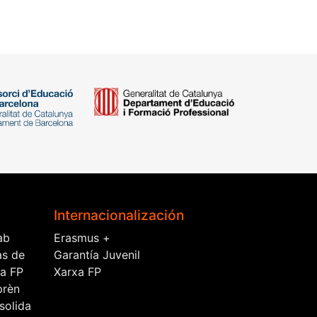
Internacionalización
ab
Erasmus +
as de
Garantía Juvenil
la FP
Xarxa FP
prèn
solida