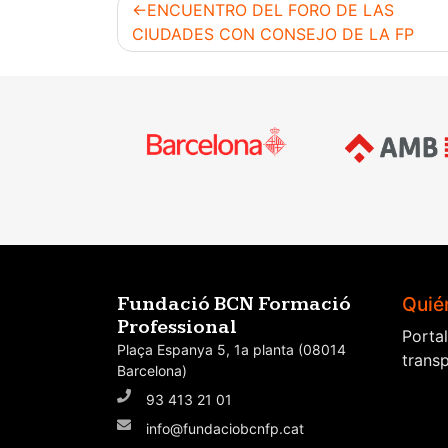
ENCUENTRO DEL FORO DE LAS
CIUDADES CON CONSEJO DE LA FP
Navegación
de
entradas
Quié
Fundació BCN Formació
Professional
Porta
Plaça Espanya 5, 1a planta (08014
trans
Barcelona)
93 413 21 01
info@fundaciobcnfp.cat