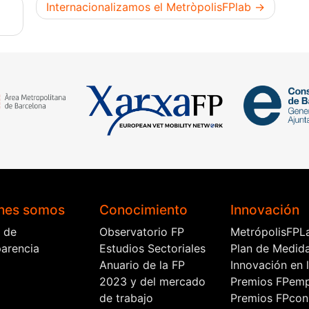
Internacionalizamos el MetròpolisFPlab
nes somos
Conocimiento
Innovación
l de
Observatorio FP
MetrópolisFPL
parencia
Estudios Sectoriales
Plan de Medid
Anuario de la FP
Innovación en 
2023 y del mercado
Premios FPem
de trabajo
Premios FPcon