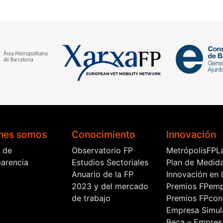
nes somos
Conocimiento
Innovación
l de
Observatorio FP
MetrópolisFPL
parencia
Estudios Sectoriales
Plan de Medid
Anuario de la FP
Innovación en 
2023 y del mercado
Premios FPem
de trabajo
Premios FPcon
Empresa Simul
Beca – Empres