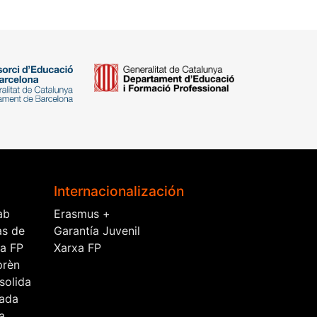
Internacionalización
ab
Erasmus +
as de
Garantía Juvenil
la FP
Xarxa FP
prèn
solida
ada
a