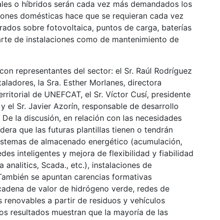
rales o híbridos serán cada vez más demandados los
ciones domésticas hace que se requieran cada vez
ados sobre fotovoltaica, puntos de carga, baterías
parte de instalaciones como de mantenimiento de
n representantes del sector: el Sr. Raúl Rodríguez
aladores, la Sra. Esther Morlanes, directora
itorial de UNEFCAT, el Sr. Víctor Cusí, presidente
 el Sr. Javier Azorín, responsable de desarrollo
e la discusión, en relación con las necesidades
dera que las futuras plantillas tienen o tendrán
istemas de almacenado energético (acumulación,
edes inteligentes y mejora de flexibilidad y fiabilidad
analitics, Scada., etc.), instalaciones de
ambién se apuntan carencias formativas
cadena de valor de hidrógeno verde, redes de
s renovables a partir de residuos y vehículos
stos resultados muestran que la mayoría de las