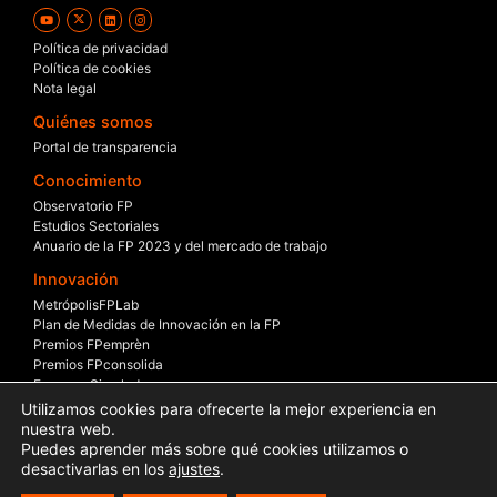
Política de privacidad
Política de cookies
Nota legal
Quiénes somos
Portal de transparencia
Conocimiento
Observatorio FP
Estudios Sectoriales
Anuario de la FP 2023 y del mercado de trabajo
Innovación
MetrópolisFPLab
Plan de Medidas de Innovación en la FP
Premios FPemprèn
Premios FPconsolida
Empresa Simulada
Beca – Empresa
Utilizamos cookies para ofrecerte la mejor experiencia en
Mesas Sectoriales
nuestra web.
Puedes aprender más sobre qué cookies utilizamos o
Internacionalización
desactivarlas en los
ajustes
.
Erasmus +