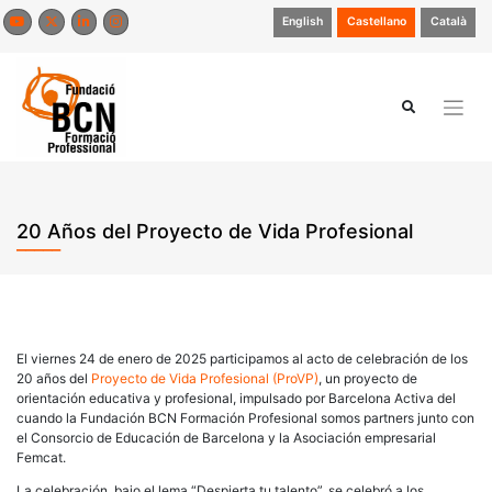
Saltar
English
Castellano
Català
al
contenido
20 Años del Proyecto de Vida Profesional
El viernes 24 de enero de 2025 participamos al acto de celebración de los
20 años del
Proyecto de Vida Profesional (ProVP)
, un proyecto de
orientación educativa y profesional, impulsado por Barcelona Activa del
cuando la Fundación BCN Formación Profesional somos partners junto con
el Consorcio de Educación de Barcelona y la Asociación empresarial
Femcat.
La celebración, bajo el lema
“Despierta tu talento”
, se celebró a los