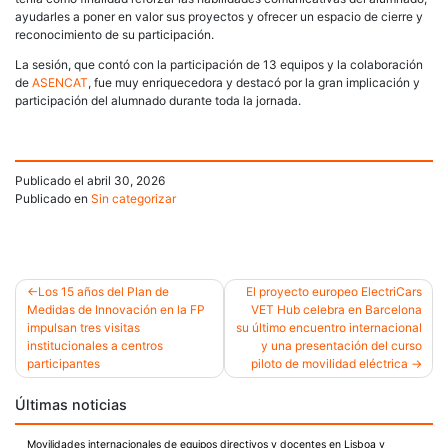
ayudarles a poner en valor sus proyectos y ofrecer un espacio de cierre y
reconocimiento de su participación.
La sesión, que contó con la participación de 13 equipos y la colaboración
de
ASENCAT
, fue muy enriquecedora y destacó por la gran implicación y
participación del alumnado durante toda la jornada.
Publicado el
abril 30, 2026
Publicado en
Sin categorizar
Los 15 años del Plan de
El proyecto europeo ElectriCars
Medidas de Innovación en la FP
VET Hub celebra en Barcelona
Navegación
impulsan tres visitas
su último encuentro internacional
institucionales a centros
y una presentación del curso
de
participantes
piloto de movilidad eléctrica
entradas
Últimas noticias
Movilidades internacionales de equipos directivos y docentes en Lisboa y