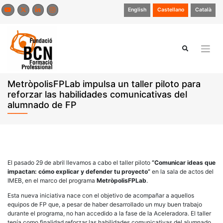
Saltar
English
Castellano
Català
al
contenido
MetròpolisFPLab impulsa un taller piloto para
reforzar las habilidades comunicativas del
alumnado de FP
El pasado 29 de abril llevamos a cabo el taller piloto
“Comunicar ideas que
impactan: cómo explicar y defender tu proyecto”
en la sala de actos del
IMEB, en el marco del programa
MetròpolisFPLab
.
Esta nueva iniciativa nace con el objetivo de acompañar a aquellos
equipos de FP que, a pesar de haber desarrollado un muy buen trabajo
durante el programa, no han accedido a la fase de la Aceleradora. El taller
tenía como finalidad reforzar las habilidades comunicativas del alumnado,